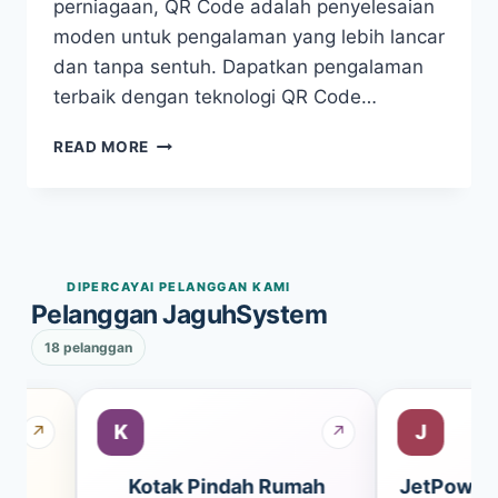
perniagaan, QR Code adalah penyelesaian
moden untuk pengalaman yang lebih lancar
dan tanpa sentuh. Dapatkan pengalaman
terbaik dengan teknologi QR Code…
FREE
READ MORE
QR
CODE
GENERATOR
DIPERCAYAI PELANGGAN KAMI
Pelanggan JaguhSystem
18 pelanggan
K
J
↗
↗
m
Kotak Pindah Rumah
JetPowers 