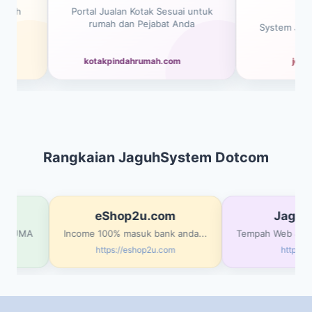
& 
ibah
Portal Jualan Kotak Sesuai untuk
rumah dan Pejabat Anda
System Jualan
kotakpindahrumah.com
jetpo
Rangkaian JaguhSystem Dotcom
om
eShop2u.com
Jaguh
ERCUMA
Income 100% masuk bank anda...
Tempah Web & Sys
om
https://eshop2u.com
https://